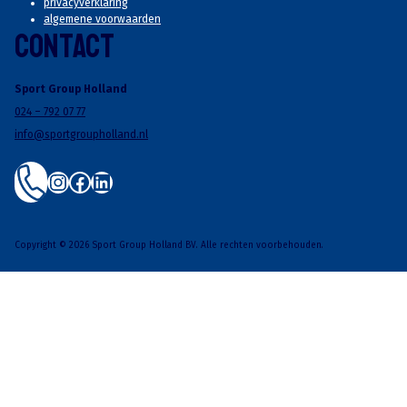
privacyverklaring
algemene voorwaarden
Contact
Sport Group Holland
024 – 792 07 77
info@sportgroupholland.nl
Instagram
Facebook
LinkedIn
Copyright © 2026 Sport Group Holland BV. Alle rechten voorbehouden.