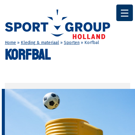
Ga
naar
de
inhoud
Home
»
Kleding & materiaal
»
Sporten
»
Korfbal
Korfbal