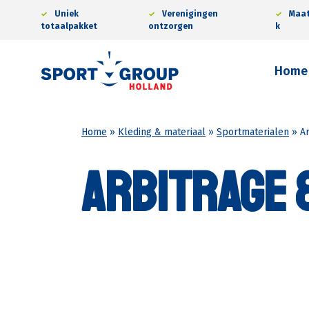
Ga
Uniek
Verenigingen
Maa
naar
totaalpakket
ontzorgen
k
de
inhoud
Home
Home
»
Kleding & materiaal
»
Sportmaterialen
»
A
Arbitrage 