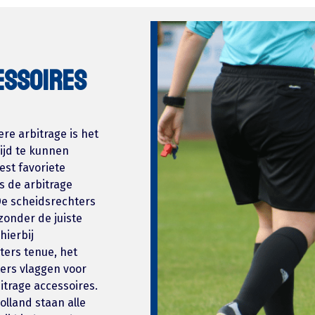
ESSOIRES
re arbitrage is het
ijd te kunnen
eest favoriete
s de arbitrage
De scheidsrechters
zonder de juiste
hierbij
ters tenue, het
ters vlaggen voor
trage accessoires.
lland staan alle