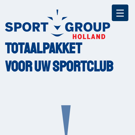
Ga
naar
de
inhoud
Totaalpakket
voor
uw sportclub