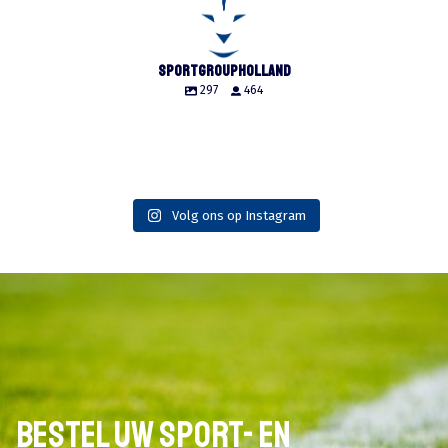
sportgroupholland
297
464
Volg ons op Instagram
12
3
53
58
42
37
22
23
10
0
4
0
50
2
7
0
9
1
47
1
43
1
21
0
Bestel uw sport- en