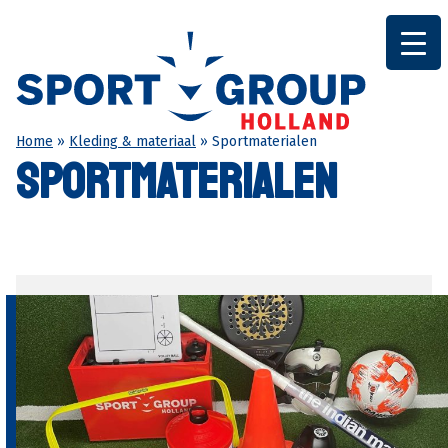
Ga
naar
de
inhoud
Home
»
Kleding & materiaal
»
Sportmaterialen
SPORTMATERIALEN